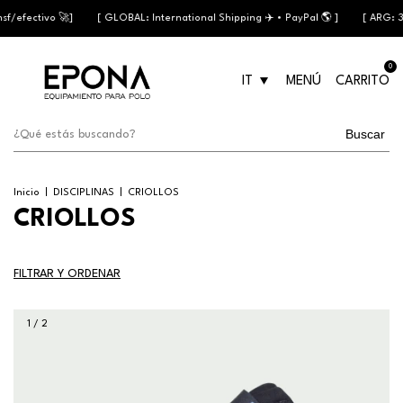
/efectivo 🚀]
[ GLOBAL: International Shipping ✈️ • PayPal 🌎 ]
[ ARG: 3 cu
0
IT
MENÚ
CARRITO
Buscar
Inicio
|
DISCIPLINAS
|
CRIOLLOS
CRIOLLOS
FILTRAR Y ORDENAR
1
/
2