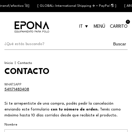
ransf/efectivo 🚀]
[ GLOBAL: International Shipping ✈️ • PayPal 🌎 ]
[ ARG
0
IT
MENÚ
CARRITO
Buscar
Inicio
|
Contacto
CONTACTO
WHATSAPP
541171483408
Si te arrepentiste de una compra, podés pedir la cancelación
enviando este formulario
con tu número de orden.
Tenés como
máximo hasta 10 días corridos desde que recibiste el producto.
Nombre