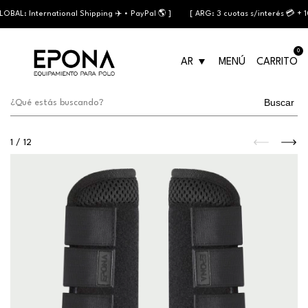
BAL: International Shipping ✈️ • PayPal 🌎 ]
[ ARG: 3 cuotas s/interés 💳 + 10
0
AR
MENÚ
CARRITO
Buscar
1
/
12